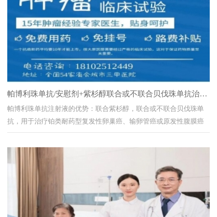
帕博利珠单抗/安慰剂+紫杉醇联合或不联合贝伐珠单抗治疗铂类耐
帕博利珠单抗注射液的优势：联合紫杉醇，联合或不联合贝伐珠单
抗，用于治疗铂类耐药型复发性卵巢癌、输卵管癌或原发性腹膜癌
临床试验详情：一、题目和背景信息登记号CTR...