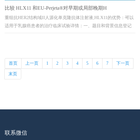
比较 HLX11 和EU-Perjeta®对早期或局部晚期H
重组抗HER2结构域II人源化单克隆抗体注射液;HLX11的优势：可以
适用于乳腺癌患者的治疗临床试验详情：一、题目和背景信息登记
号CTR20220391相关登记...
首页
上一页
1
2
3
4
5
6
7
下一页
末页
联系微信