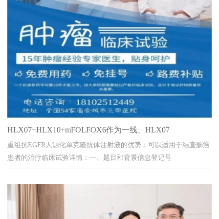
HLX07+HLX10+mFOLFOX6作为一线、HLX07
重组抗EGFR人源化单克隆抗体注射液的优势：可以适用于结直肠癌
患者的治疗临床试验详情：一、题目和背景信息登记号
CTR20220362相关登记号药物名称重组抗EG...