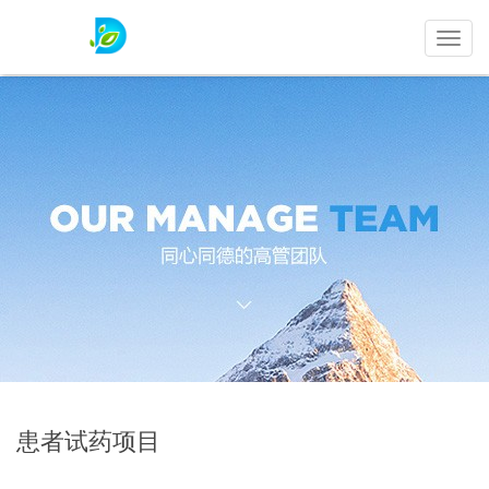
民
康
试
药
患者试药项目