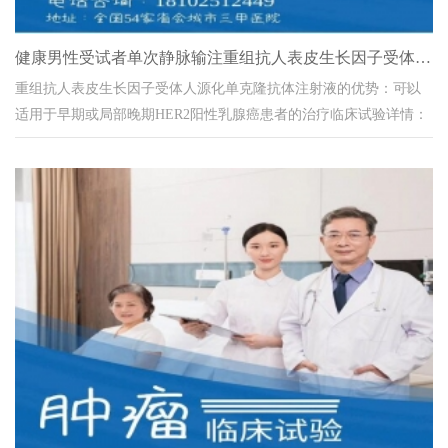
健康男性受试者单次静脉输注重组抗人表皮生长因子受体人源化单克
重组抗人表皮生长因子受体人源化单克隆抗体注射液的优势：可以
适用于早期或局部晚期HER2阳性乳腺癌患者的治疗临床试验详情：
一、题目和背景信息登记号CTR20220...