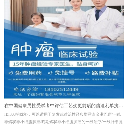
在中国健康男性受试者中评估工艺变更前后的信迪利单抗的PK相似
IBI308的优势：可以适用于复发或难治性经典型霍奇金淋巴瘤/一线
非鳞状非小细胞肺癌/晚期鳞状非小细胞肺癌的一线治疗/一线肝细胞